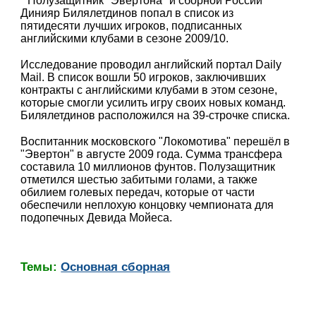
Полузащитник "Эвертона" и сборной России
Динияр Билялетдинов попал в список из
пятидесяти лучших игроков, подписанных
английскими клубами в сезоне 2009/10.
Исследование проводил английский портал Daily
Mail. В список вошли 50 игроков, заключивших
контракты с английскими клубами в этом сезоне,
которые смогли усилить игру своих новых команд.
Билялетдинов расположился на 39-строчке списка.
Воспитанник московского "Локомотива" перешёл в
"Эвертон" в августе 2009 года. Сумма трансфера
составила 10 миллионов фунтов. Полузащитник
отметился шестью забитыми голами, а также
обилием голевых передач, которые от части
обеспечили неплохую концовку чемпионата для
подопечных Девида Мойеса.
Темы:
Основная сборная