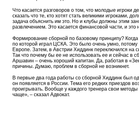
Что касается разговоров о том, что молодые игроки д
сказать что те, кто хотят стать великими игроками, до
задача объяснить им это. Но и клубы должны этим за
развлечением. Это касается финансовой части, и это
Формирование сборной по базовому принципу? Когда Х
по которой играл ЦСКА. Это было очень умно, потому
Европе. Затем, в Австрии Хиддинк переключился на си
Так что почему бы ее не использовать ее и сейчас в с
Аршавин – очень хороший капитан. Да, работая в «Зен
причины. Думаю, проблем в сборной не возникнет.
В первые два года работы со сборной Хиддинк был одн
он появляется в России. Тема его редких приездов воз
проигрывать. Вообще у каждого тренера свои методы р
чаще», – сказал Адвокат.