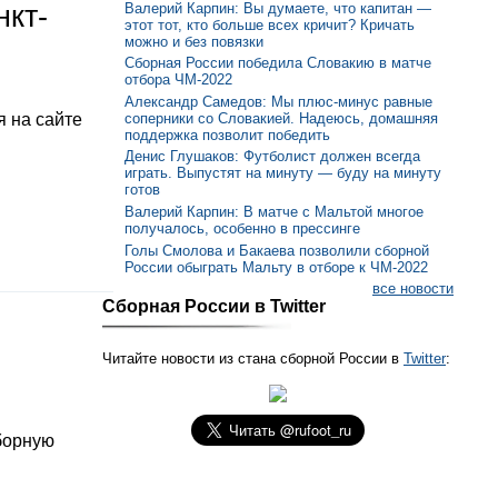
Валерий Карпин: Вы думаете, что капитан —
нкт-
этот тот, кто больше всех кричит? Кричать
можно и без повязки
Сборная России победила Словакию в матче
отбора ЧМ-2022
Александр Самедов: Мы плюс-минус равные
соперники со Словакией. Надеюсь, домашняя
 на сайте
поддержка позволит победить
Денис Глушаков: Футболист должен всегда
играть. Выпустят на минуту — буду на минуту
готов
Валерий Карпин: В матче с Мальтой многое
получалось, особенно в прессинге
Голы Смолова и Бакаева позволили сборной
России обыграть Мальту в отборе к ЧМ-2022
все новости
Сборная России в Twitter
Читайте новости из стана сборной России в
Twitter
:
борную