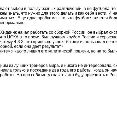
елают выбор в пользу разных развлечений, а не футбола, то
лжны знать, что нужно для этого делать и как себя вести. И 
ниматься. Еще одна проблема – то, что футбол является бо
 ненормально.
иддинк начал работать со сборной России, он выбрал сис
 что ЦСКА в то время был лучшим клубом России и серьезно
стему 4-3-3, что принесло успех. Я тоже использовал ее в 
борной, если она дает результат?
ите» я как-то лишил его капитанской повязки, но на то был
им из лучших тренеров мира, и никого не интересовало, ск
никла только в последние два года его работы, когда он на
аботы. Но про себя могу сказать, что буду приезжать в Ро