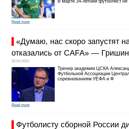
В марте 34-летний футболист не
Read more
«Думаю, нас скоро запустят 
отказались от CAFA» — Гришин
30.04.2023
Тренер академии ЦСКА Александр
Футбольной Ассоциации Централь
соревнованиям УЕФА и Ф
Read more
Футболисту сборной России д