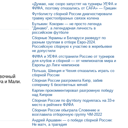
«Думаю, нас скоро запустят на турниры УЕФА и
ФИФА, поэтому отказались от CAFA» — Гришин
Футболисту сборной России диагностировали
травму крестообразных связок колена
Булыкин: Кокорин — не просто легенда
"Динамо", а легендарная личность в
российском футболе
Сборные Украины и Беларуси разведут по
разным группам в отборе Евро-2024.
Российскую сборную к участию в жеребьевке
не допустили
ФИФА и УЕФА отстранили Россию от турниров
для клубов и сборной — от чемпионатов мира и
Европы до Лиги чемпионов
Польша, Швеция и Чехия отказались играть со
сборной России
овочный
Сборная России разгромила Кипр, забив
уа и Мали.
сопернику 6 безответных мячей
Карпин прокомментировал разгромную победу
над Кипром
Сборная России по футболу поднялась на 33-е
место в рейтинге ФИФА
Сборная России обыграла Словению и
возглавила отборочную группу ЧМ-2022
Андрей Аршавин — о победе сборной России:
Не матч, а трагедия