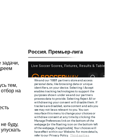
Россия. Премьер-лига
 задачи,
дреем
усь тем,
 отбор на
есть
не буду,
 упускать