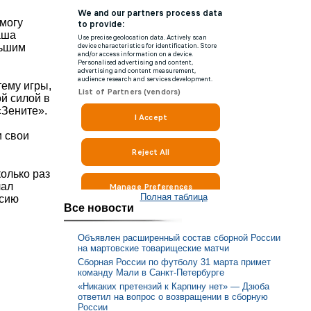
 могу
наша
льшим
тему игры,
й силой в
«Зените».
и свои
олько раз
чал
Полная таблица
ссию
Все новости
Объявлен расширенный состав сборной России
на мартовские товарищеские матчи
Сборная России по футболу 31 марта примет
команду Мали в Санкт-Петербурге
«Никаких претензий к Карпину нет» — Дзюба
ответил на вопрос о возвращении в сборную
России