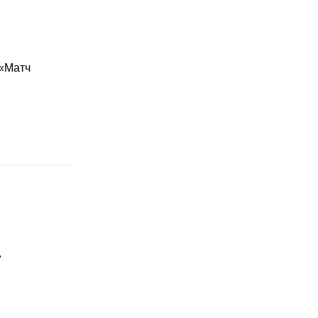
 «Матч
"