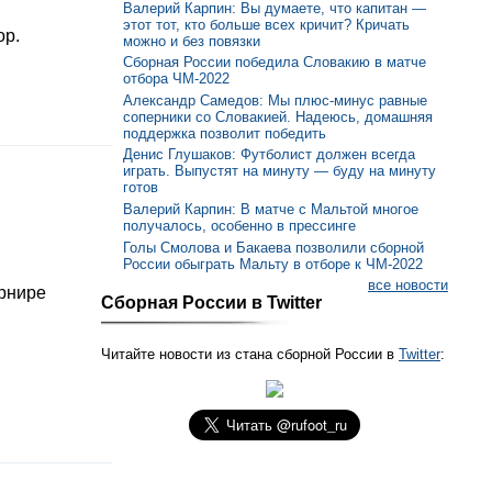
Валерий Карпин: Вы думаете, что капитан —
этот тот, кто больше всех кричит? Кричать
ор.
можно и без повязки
Сборная России победила Словакию в матче
отбора ЧМ-2022
Александр Самедов: Мы плюс-минус равные
соперники со Словакией. Надеюсь, домашняя
поддержка позволит победить
Денис Глушаков: Футболист должен всегда
играть. Выпустят на минуту — буду на минуту
готов
Валерий Карпин: В матче с Мальтой многое
получалось, особенно в прессинге
Голы Смолова и Бакаева позволили сборной
России обыграть Мальту в отборе к ЧМ-2022
все новости
урнире
Сборная России в Twitter
Читайте новости из стана сборной России в
Twitter
: