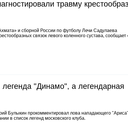
иагностировали травму крестообра
Ахмата» и сборной России по футболу Лечи Садулаева
естообразных связок левого коленного сустава, сообщает
 легенда "Динамо", а легендарная
е
рий Булыкин прокомментировал лова нападающего "Ариса
нии в список легенд московского клуба.