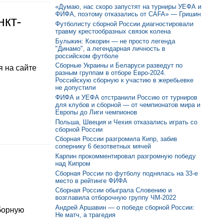
«Думаю, нас скоро запустят на турниры УЕФА и
ФИФА, поэтому отказались от CAFA» — Гришин
нкт-
Футболисту сборной России диагностировали
травму крестообразных связок колена
Булыкин: Кокорин — не просто легенда
"Динамо", а легендарная личность в
российском футболе
Сборные Украины и Беларуси разведут по
 на сайте
разным группам в отборе Евро-2024.
Российскую сборную к участию в жеребьевке
не допустили
ФИФА и УЕФА отстранили Россию от турниров
для клубов и сборной — от чемпионатов мира и
Европы до Лиги чемпионов
Польша, Швеция и Чехия отказались играть со
сборной России
Сборная России разгромила Кипр, забив
сопернику 6 безответных мячей
Карпин прокомментировал разгромную победу
над Кипром
Сборная России по футболу поднялась на 33-е
место в рейтинге ФИФА
Сборная России обыграла Словению и
возглавила отборочную группу ЧМ-2022
Андрей Аршавин — о победе сборной России:
борную
Не матч, а трагедия