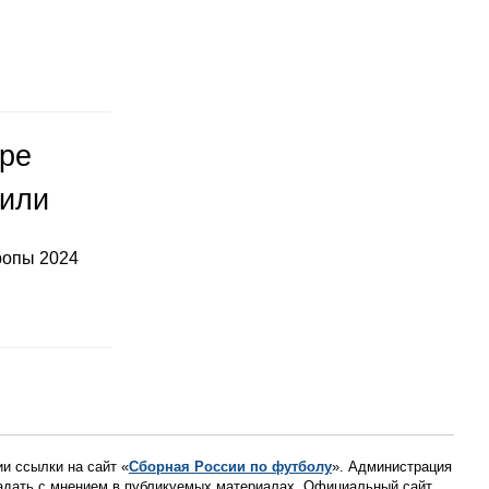
оре
тили
ропы 2024
ии ссылки на сайт «
Сборная России по футболу
». Администрация
падать с мнением в публикуемых материалах. Официальный сайт