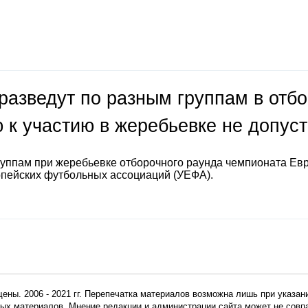
разведут по разным группам в отб
 к участию в жеребьевке не допус
руппам при жеребьевке отборочного раунда чемпионата Ев
опейских футбольных ассоциаций (УЕФА).
ены. 2006 - 2021 гг. Перепечатка материалов возможна лишь при указан
мных материалов. Мнение редакции и администрации сайта может не сов