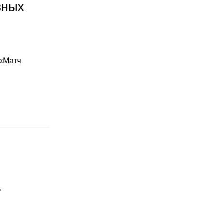
зных
 «Матч
"