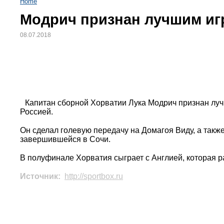
Home
Модрич признан лучшим иг
08.07.2018
Капитан сборной Хорватии Лука Модрич признан лу
Россией.
Он сделал голевую передачу на Домагоя Виду, а такж
завершившейся в Сочи.
В полуфинале Хорватия сыграет с Англией, которая р
Источник:
http://sportbox.ru