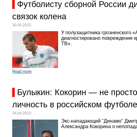
Футболисту сборной России д
связок колена
30.04.2023
У полузащитника грозненского «
диагностировано повреждение кр
ТВ».
Read more
Булыкин: Кокорин — не просто
личность в российском футбол
26.04.2023
Экс-нападающий "Динамо" Дмит
Александра Кокорина о непопада