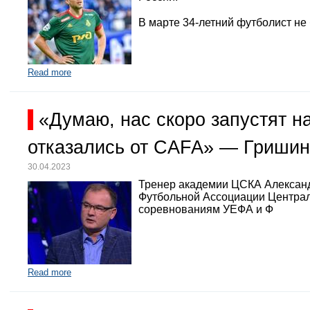
В марте 34-летний футболист не
Read more
«Думаю, нас скоро запустят 
отказались от CAFA» — Гришин
30.04.2023
Тренер академии ЦСКА Александр
Футбольной Ассоциации Централь
соревнованиям УЕФА и Ф
Read more