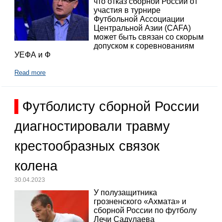
что отказ сборной России от
участия в турнире
Футбольной Ассоциации
Центральной Азии (CAFA)
может быть связан со скорым
допуском к соревнованиям
УЕФА и Ф
Read more
Футболисту сборной России
диагностировали травму
крестообразных связок
колена
30.04.2023
У полузащитника
грозненского «Ахмата» и
сборной России по футболу
Лечи Садулаева