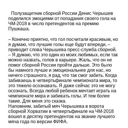
Полузащитник сборной России Денис Черышев
поделился эмоциями от попадания своего гола на
ЧМ-2018 в число претендентов на премию
Пушкаша.
– Конечно приятно, что гол посчитали красивым, но
я думаю, что лучшие голы еще будут впереди, –
приводит слова Черышева пресс-служба сборной.
– Я думаю, что это один из моих любимых, если так
можно назвать, голов в карьере. Жаль, что он не
помог сборной России пройти дальше. Это было
бы намного лучше и эмоциональнее для нас, но
ничего страшного, я рад, что так смог забить. Когда
забиваешь в четвертьфинале чемпионата мира, то
это тяжело осознавать. Я даже сейчас это не могу
осознать. Всегда любой ребенок мечтает играть на
чемпионате мира и забивать голы. И тем более
такие. Для меня это сказка.
Напомним, забитый мяч Черышева в ворота
сборной Хорватии в четвертьфинале на ЧМ-2018
вошел в десятку претендентов на звание лучшего
мяча года по версии ФИФА.