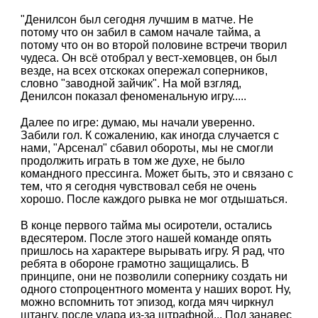
"Денилсон был сегодня лучшим в матче. Не
потому что он забил в самом начале тайма, а
потому что он во второй половине встречи творил
чудеса. Он всё отобрал у вест-хемовцев, он был
везде, на всех отскоках опережал соперников,
словно "заводной зайчик". На мой взгляд,
Денилсон показал феноменальную игру.....
Далее по игре: думаю, мы начали уверенно.
Забили гол. К сожалению, как иногда случается с
нами, "Арсенал" сбавил обороты, мы не смогли
продолжить играть в том же духе, не было
командного прессинга. Может быть, это и связано с
тем, что я сегодня чувствовал себя не очень
хорошо. После каждого рывка не мог отдышаться.
В конце первого тайма мы осиротели, остались
вдесятером. После этого нашей команде опять
пришлось на характере вырывать игру. Я рад, что
ребята в обороне грамотно защищались. В
принципе, они не позволили сопернику создать ни
одного стопроцентного момента у наших ворот. Ну,
можно вспомнить тот эпизод, когда мяч чиркнул
штангу, после удара из-за штрафной... Под занавес