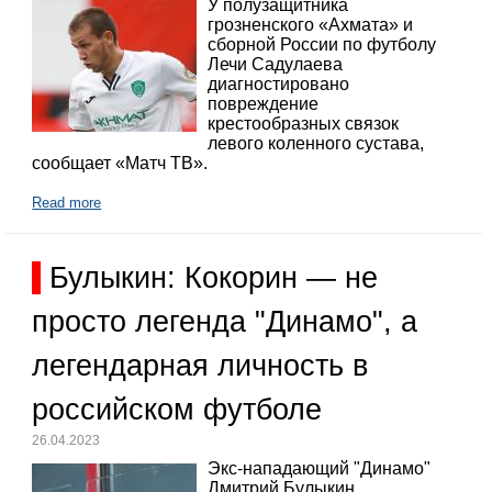
У полузащитника
грозненского «Ахмата» и
сборной России по футболу
Лечи Садулаева
диагностировано
повреждение
крестообразных связок
левого коленного сустава,
сообщает «Матч ТВ».
Read more
Булыкин: Кокорин — не
просто легенда "Динамо", а
легендарная личность в
российском футболе
26.04.2023
Экс-нападающий "Динамо"
Дмитрий Булыкин