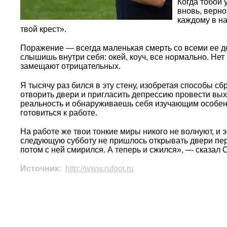
Когда тобой 
вновь, верн
каждому в н
твой крест».
Поражение — всегда маленькая смерть со всеми ее д
слышишь внутри себя: окей, коуч, все нормально. Н
замещают отрицательных.
Я тысячу раз бился в эту стену, изобретая способы сб
отворить двери и пригласить депрессию провести вых
реальность и обнаруживаешь себя изучающим особенн
готовиться к работе.
На работе же твои тонкие миры никого не волнуют, и 
следующую субботу не пришлось открывать двери пер
потом с ней смирился. А теперь и сжился», — сказал С
Источник:
http://www.rufoot.ru