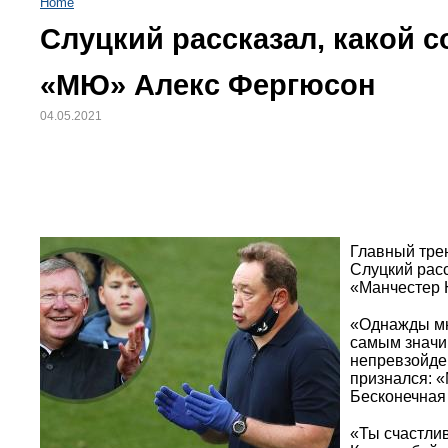
Home
Слуцкий рассказал, какой 
«МЮ» Алекс Фергюсон
04.05.2021
Главный тре
Слуцкий расс
«Манчестер 
«Однажды мн
самым значи
непревзойде
признался: «
Бесконечная 
«Ты счастлив