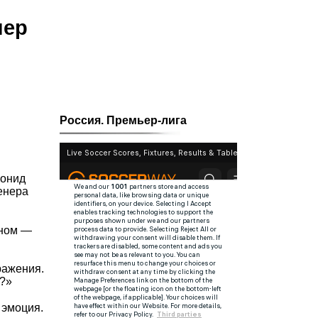
нер
Россия. Премьер-лига
еонид
енера
оном —
ражения.
ь?»
 эмоция.