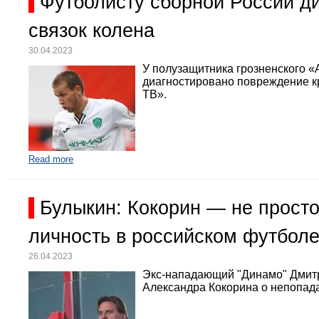
Футболисту сборной России д
связок колена
30.04.2023
У полузащитника грозненского «
диагностировано повреждение кр
ТВ».
Read more
Булыкин: Кокорин — не просто
личность в российском футбол
26.04.2023
Экс-нападающий "Динамо" Дмит
Александра Кокорина о непопада