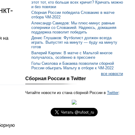
этот тот, кто больше всех кричит? Кричать можно
и без повязки
нкт-
Сборная России победила Словакию в матче
отбора ЧМ-2022
Александр Самедов: Мы плюс-минус равные
соперники со Словакией. Надеюсь, домашняя
поддержка позволит победить
я на
Денис Глушаков: Футболист должен всегда
играть. Выпустят на минуту — буду на минуту
готов
Валерий Карпин: В матче с Мальтой многое
получалось, особенно в прессинге
Голы Смолова и Бакаева позволили сборной
России обыграть Мальту в отборе к ЧМ-2022
все новости
Сборная России в Twitter
Читайте новости из стана сборной России в
Twitter
:
борную