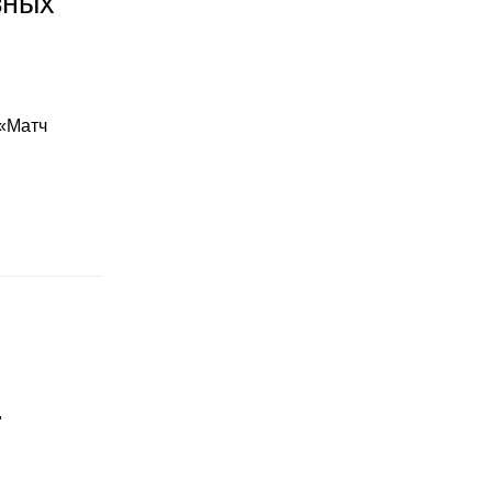
зных
 «Матч
"