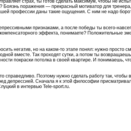
управляет страх, ты готов сделать максимум, чтобы не испы
о? Боязнь поражения — прекрасный мотиватор для тренера,
ашей профессии даны такие ощущения. С ним не надо борот
епрессивными признаками, а после победы ты всего-навсе
ет компенсаторного эффекта, понимаете? Положительные эм
росить негатив, но на каком-то этапе понял: нужно просто с
одной вместе. Так проходят сутки, а потом ты возвращаешь
ости покраски потолка в своей квартире. И понимаешь, чт
это справедливо. Поэтому нужно сделать работу так, чтобы 
ед депрессией. Сначала я к этой философии присматривал
луцкий в интервью Tele-sport.ru.