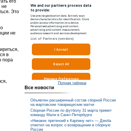
тать его
 не
ься. Это
го
оции не
мириться,
ся в
о пора
в
ся,
Полная таблица
Все новости
Объявлен расширенный состав сборной России
на мартовские товарищеские матчи
Сборная России по футболу 31 марта примет
команду Мали в Санкт-Петербурге
«Никаких претензий к Карпину нет» — Дзюба
ответил на вопрос о возвращении в сборную
России