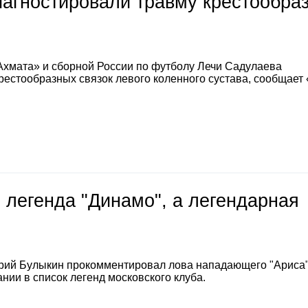
иагностировали травму крестообра
Ахмата» и сборной России по футболу Лечи Садулаева
естообразных связок левого коленного сустава, сообщает
 легенда "Динамо", а легендарная
е
рий Булыкин прокомментировал лова нападающего "Ариса
нии в список легенд московского клуба.