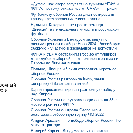
«Думаю, нас скоро запустят на турниры УЕФА и
ФИФА, поэтому отказались от CAFA» — Гришин
Футболисту сборной России диагностировали
травму крестообразных связок колена
Булыкин: Кокорин — не просто легенда
"Динамо", а легендарная личность в российском
футболе
Сборные Украины и Беларуси разведут по
разным группам в отборе Евро-2024. Российскую
сборную к участию в жеребьевке не допустили
ФИФА и УЕФА отстранили Россию от турниров
для клубов и сборной — от чемпионатов мира и
Европы до Лиги чемпионов
Польша, Швеция и Чехия отказались играть со
сборной России
Сборная России разгромила Кипр, забив
сопернику 6 безответных мячей
овочный
Карпин прокомментировал разгромную победу
уа и
над Кипром
Сборная России по футболу поднялась на 33-е
место в рейтинге ФИФА
Сборная России обыграла Словению и
возглавила отборочную группу ЧМ-2022
Андрей Аршавин — о победе сборной России: Не
матч, а трагедия
Валерий Карпин: Вы думаете, что капитан —