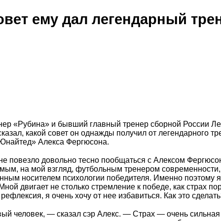
совет ему дал легендарный тре
нер «Рубина» и бывший главный тренер сборной России Л
казал, какой совет он однажды получил от легендарного тр
Юнайтед» Алекса Фергюсона.
е повезло довольно тесно пообщаться с Алексом Фергюс
мым, на мой взгляд, футбольным тренером современности,
нным носителем психологии победителя. Именно поэтому я
Мной двигает не столько стремление к победе, как страх по
рефлексия, я очень хочу от нее избавиться. Как это сделат
ый человек, — сказал сэр Алекс. — Страх — очень сильная