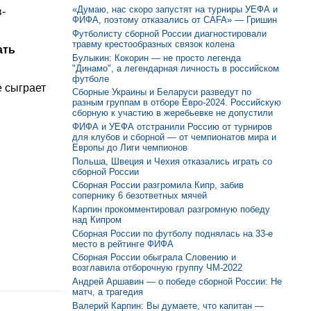
«Думаю, нас скоро запустят на турниры УЕФА и
-
ФИФА, поэтому отказались от CAFA» — Гришин
Футболисту сборной России диагностировали
травму крестообразных связок колена
ать
Булыкин: Кокорин — не просто легенда
"Динамо", а легендарная личность в российском
футболе
 сыграет
Сборные Украины и Беларуси разведут по
разным группам в отборе Евро-2024. Российскую
сборную к участию в жеребьевке не допустили
ФИФА и УЕФА отстранили Россию от турниров
для клубов и сборной — от чемпионатов мира и
Европы до Лиги чемпионов
Польша, Швеция и Чехия отказались играть со
сборной России
Сборная России разгромила Кипр, забив
сопернику 6 безответных мячей
Карпин прокомментировал разгромную победу
над Кипром
Сборная России по футболу поднялась на 33-е
место в рейтинге ФИФА
Сборная России обыграла Словению и
возглавила отборочную группу ЧМ-2022
Андрей Аршавин — о победе сборной России: Не
матч, а трагедия
Валерий Карпин: Вы думаете, что капитан —