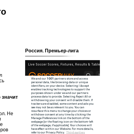
то
Россия. Премьер-лига
л
сь
о значит
ол. Не
и
не
оров