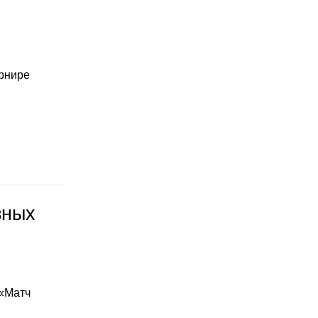
урнире
зных
 «Матч