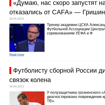
«Думаю, нас скоро запустят 
отказались от CAFA» — Гришин
30.04.2023
Тренер академии ЦСКА Александр
Футбольной Ассоциации Централь
соревнованиям УЕФА и Ф
Read more
Футболисту сборной России д
связок колена
30.04.2023
У полузащитника грозненского «
диагностировано повреждение кр
ТВ».