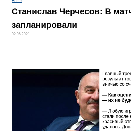
Home
Станислав Черчесов: В мат
запланировали
02.06.2021
Главный тре
результат т
вничью со сч
— Как оцени
— их не буд
— Любую игр
стали после 
красивый отв
удалось. До