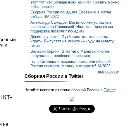
этот тот, кто больше всех кричит? Кричать можно
и без повязки
Сборная России победила Словакию в матче
отбора ЧМ-2022
Александр Самедов: Мы плюс-минус равные
соперники со Словакией. Надеюсь, домашняя
поддержка позволит победить
Денис Глушаков: Футболист должен всегда
овочный
играть. Выпустят на минуту — буду на минуту
уа и
готов
Валерий Карпин: В матче с Мальтой многое
получалось, особенно в прессинге
Голы Смолова и Бакаева позволили сборной
России обыграть Мальту в отборе к ЧМ-2022
все новости
Сборная России в Twitter
Читайте новости из стана сборной России в
Twitter
:
нкт-
я на