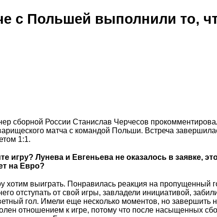
че с Польшей выполнили то, ч
нер сборной России Станислав Черчесов прокомментирова
оварищеского матча с командой Польши. Встреча завершила
етом 1:1.
те игру? Лунева и Евгеньева не оказалось в заявке, эт
ет на Евро?
у хотим выиграть. Понравилась реакция на пропущенный г
него отступать от свой игры, завладели инициативой, забил
етный гол. Имели еще несколько моментов, но завершить 
волен отношением к игре, потому что после насыщенных сб