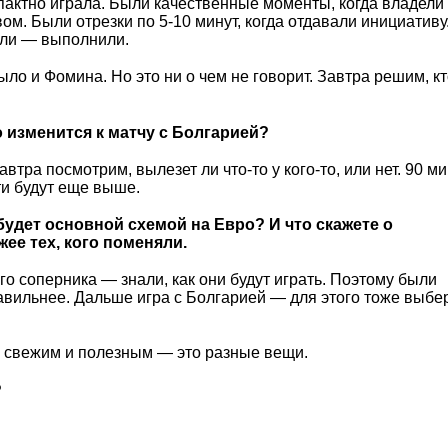
пактно играла. Были качественные моменты, когда владели
м. Были отрезки по 5-10 минут, когда отдавали инициативу.
ли — выполнили.
ыло и Фомина. Но это ни о чем не говорит. Завтра решим, кт
 изменится к матчу с Болгарией?
тра посмотрим, вылезет ли что-то у кого-то, или нет. 90 ми
ти будут еще выше.
будет основной схемой на Евро? И что скажете о
ее тех, кого поменяли.
о соперника — знали, как они будут играть. Поэтому были
авильнее. Дальше игра с Болгарией — для этого тоже выбе
ь свежим и полезным — это разные вещи.
?