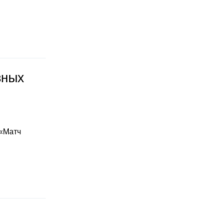
зных
 «Матч