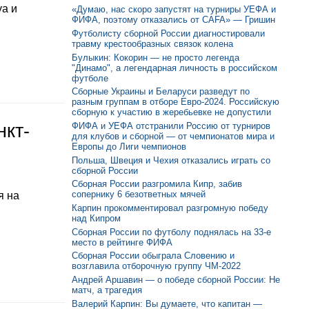
уа и
«Думаю, нас скоро запустят на турниры УЕФА и
ФИФА, поэтому отказались от CAFA» — Гришин
Футболисту сборной России диагностировали
травму крестообразных связок колена
Булыкин: Кокорин — не просто легенда
"Динамо", а легендарная личность в российском
футболе
Сборные Украины и Беларуси разведут по
разным группам в отборе Евро-2024. Российскую
сборную к участию в жеребьевке не допустили
ФИФА и УЕФА отстранили Россию от турниров
нкт-
для клубов и сборной — от чемпионатов мира и
Европы до Лиги чемпионов
Польша, Швеция и Чехия отказались играть со
сборной России
Сборная России разгромила Кипр, забив
сопернику 6 безответных мячей
я на
Карпин прокомментировал разгромную победу
над Кипром
Сборная России по футболу поднялась на 33-е
место в рейтинге ФИФА
Сборная России обыграла Словению и
возглавила отборочную группу ЧМ-2022
Андрей Аршавин — о победе сборной России: Не
матч, а трагедия
Валерий Карпин: Вы думаете, что капитан —