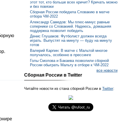
этот тот, кто больше всех кричит? Кричать можно
и без повязки
Сборная России победила Словакию в матче
отбора ЧМ-2022
Александр Самедов: Мы плюс-минус равные
соперники со Словакией. Надеюсь, домашняя
поддержка позволит победить
борную
Денис Глушаков: Футболист должен всегда
играть. Выпустят на минуту — буду на минуту
готов
Валерий Карпин: В матче с Мальтой многое
ор.
получалось, особенно в прессинге
Голы Смолова и Бакаева позволили сборной
России обыграть Мальту в отборе к ЧМ-2022
все новости
Сборная России в Twitter
Читайте новости из стана сборной России в
Twitter
:
урнире