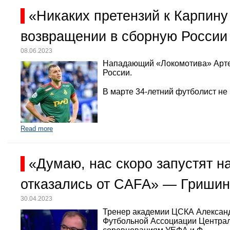
«Никаких претензий к Карпину
возвращении в сборную России
08.06.2023
Нападающий «Локомотива» Арте
России.
В марте 34-летний футболист не
Read more
«Думаю, нас скоро запустят 
отказались от CAFA» — Гришин
30.04.2023
Тренер академии ЦСКА Александр
Футбольной Ассоциации Централь