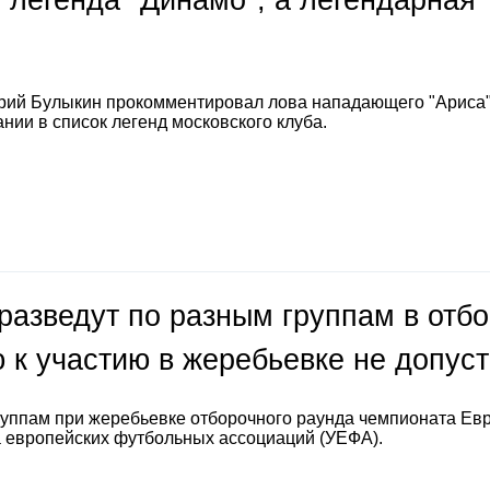
 легенда "Динамо", а легендарная
е
рий Булыкин прокомментировал лова нападающего "Ариса
нии в список легенд московского клуба.
разведут по разным группам в отб
 к участию в жеребьевке не допус
руппам при жеребьевке отборочного раунда чемпионата Ев
а европейских футбольных ассоциаций (УЕФА).