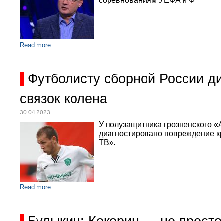
соревнованиям УЕФА и Ф
Read more
Футболисту сборной России д
связок колена
30.04.2023
У полузащитника грозненского «
диагностировано повреждение кр
ТВ».
Read more