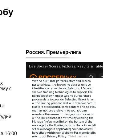
юбу
Россия. Премьер-лига
ах
ему с
бы
тудии
в 16:00