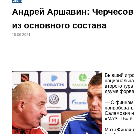
Home
Андрей Аршавин: Черчесов
из основного состава
15.06.2021
Бывший игро
национальна
второго тура
двумя форва
— С финнами
попробовать
Саламович н
«Матч ТВ» в 
Матч Финлянд